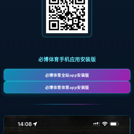
必博体育手机应用安装版
必博体育全站app安装版
必博体育体育app安装版