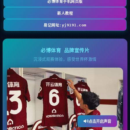
必博体育手机网页版
新人教程
易记网址:yj9191.com
必博体育 品牌宣传片
沉浸式观赛体验，感受世界杯激情
点击开启声音